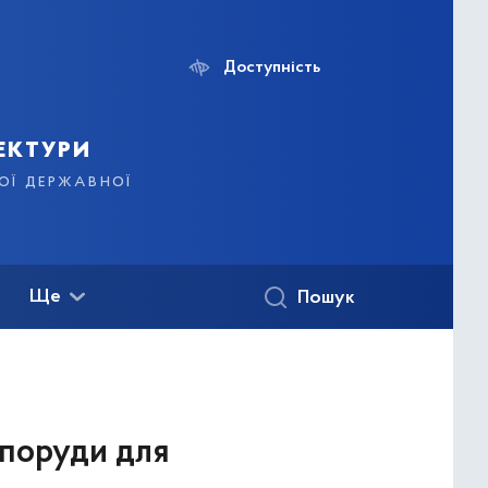
Доступність
ектури
кої державної
Ще
Пошук
споруди для