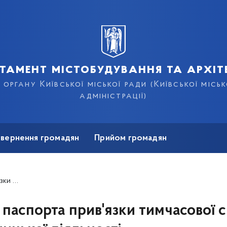
тамент містобудування та архіт
органу Київської міської ради (Київської місь
адміністрації)
Звернення громадян
Прийом громадян
Тимчасові споруди/майданчики
іяльності
 паспорта прив'язки тимчасової 