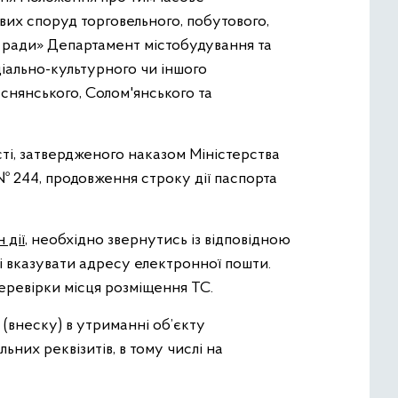
их споруд торговельного, побутового,
ої ради» Департамент містобудування та
ціально-культурного чи іншого
снянського, Солом'янського та
ті, затвердженого наказом Міністерства
 № 244, продовження строку дії паспорта
 дії
, необхідно звернутись із відповідною
і вказувати адресу електронної пошти.
еревірки місця розміщення ТС.
(внеску) в утриманні об’єкту
них реквізитів, в тому числі на