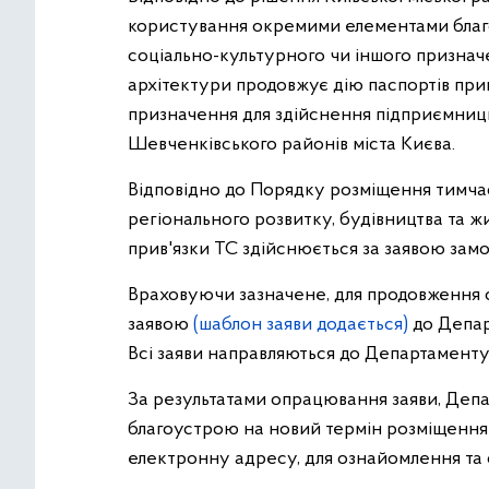
користування окремими елементами благо
соціально-культурного чи іншого призначе
архітектури продовжує дію паспортів при
призначення для здійснення підприємниць
Шевченківського районів міста Києва.
Відповідно до Порядку розміщення тимчас
регіонального розвитку, будівництва та ж
прив'язки ТС здійснюється за заявою зам
Враховуючи зазначене, для продовження с
заявою
(шаблон заяви додається)
до Депар
Всі заяви направляються до Департаменту
За результатами опрацювання заяви, Депа
благоустрою на новий термін розміщення Т
електронну адресу, для ознайомлення та с