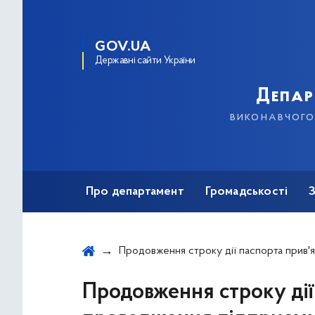
GOV.UA
Державні сайти України
Депар
виконавчого 
Про департамент
Громадськості
Публічна інформація
Безбар'єрність
Продовження строку дії паспорта прив'язки тимчасової споруди для провадження підприємницької д
Продовження строку дії