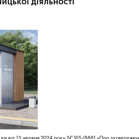
цької діяльності
 ради від 13 червня 2024 року № 915/8881 «Про затвердж