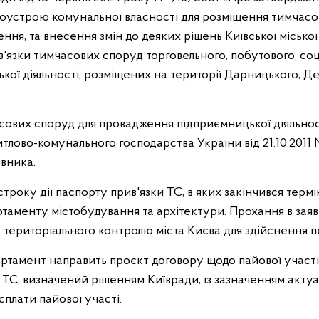
устрою комунальної власності для розміщення тимчасов
ння, та внесення змін до деяких рішень Київської міськ
в'язки тимчасових споруд торговельного, побутового, со
кої діяльності, розміщених на території Дарницького, Де
ових споруд для провадження підприємницької діяльнос
итлово-комунального господарства України від 21.10.2011
овника.
троку дії паспорту прив'язки ТС,
в яких закінчився термін
таменту містобудування та архітектури. Прохання в заяв
 територіального контролю міста Києва для здійснення п
ртамент направить проєкт договору щодо пайової участі 
С, визначений рішенням Київради, із зазначенням актуаль
плати пайової участі.