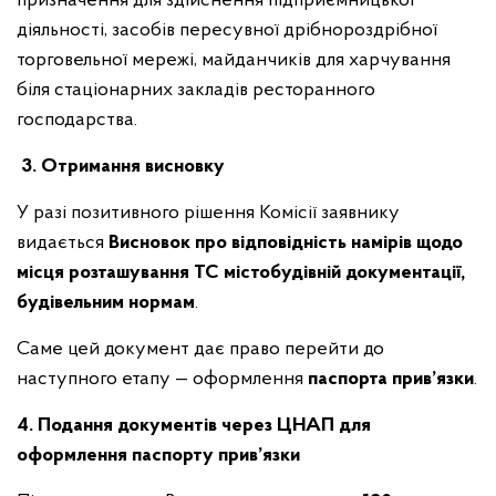
призначення для здійснення підприємницької
діяльності, засобів пересувної дрібнороздрібної
торговельної мережі, майданчиків для харчування
біля стаціонарних закладів ресторанного
господарства.
3. Отримання висновку
У разі позитивного рішення Комісії заявнику
видається
Висновок про відповідність намірів щодо
місця розташування ТС
містобудівній
документації,
будівельним нормам
.
Саме цей документ дає право перейти до
наступного етапу — оформлення
паспорта прив’язки
.
4. Подання документів через ЦНАП для
оформлення паспорту прив’язки