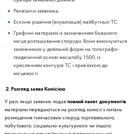
оренди земельної ділянки;
Реквізити заявника;
Ескізне рішення (візуалізація) майбутньої ТС;
Графічні матеріали із зазначенням бажаного
місця розташування споруди. Вони виконуються
замовником у довільній формі на топографо-
геодезичній основі масштабу 1:500, із
кресленням контурів ТС і прив’язкою до
місцевості.
2. Розгляд заяви Комісією
У разі, якщо заявник подав
повний пакет документів
,
матеріали передаються на розгляд комісії з питань
розміщення тимчасових споруд торговельного,
побутового, соціально-культурного чи іншого